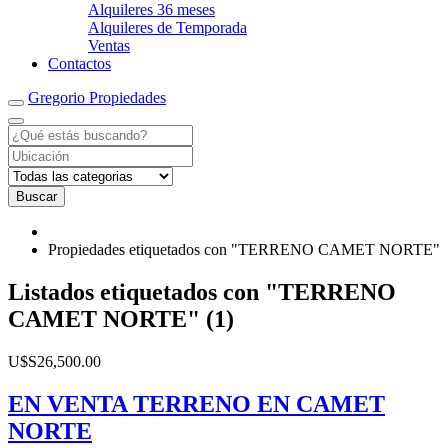
Alquileres 36 meses
Alquileres de Temporada
Ventas
Contactos
Gregorio Propiedades
Buscar
Propiedades etiquetados con "TERRENO CAMET NORTE"
RSS
Listados etiquetados con "TERRENO
Feed
CAMET NORTE" (1)
para
la
etiqueta
EN
U$S26,500.00
de
VENTA
propiedad
TERRENO
EN VENTA TERRENO EN CAMET
TERRENO
EN
NORTE
CAMET
CAMET