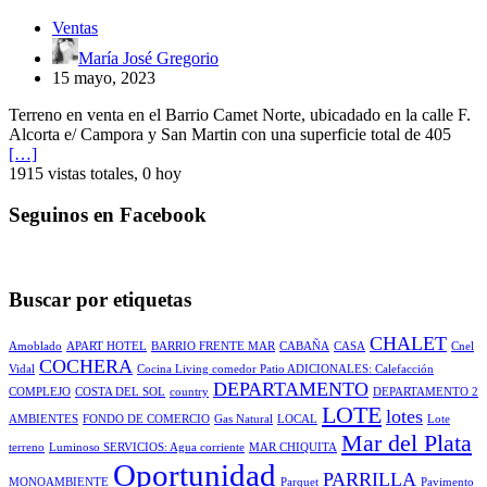
NORTE
NORTE
Ventas
María José Gregorio
15 mayo, 2023
Terreno en venta en el Barrio Camet Norte, ubicadado en la calle F.
Alcorta e/ Campora y San Martin con una superficie total de 405
[…]
1915 vistas totales, 0 hoy
Seguinos en Facebook
Buscar por etiquetas
CHALET
Amoblado
APART HOTEL
BARRIO FRENTE MAR
CABAÑA
CASA
Cnel
COCHERA
Vidal
Cocina Living comedor Patio ADICIONALES: Calefacción
DEPARTAMENTO
COMPLEJO
COSTA DEL SOL
country
DEPARTAMENTO 2
LOTE
lotes
AMBIENTES
FONDO DE COMERCIO
Gas Natural
LOCAL
Lote
Mar del Plata
terreno
Luminoso SERVICIOS: Agua corriente
MAR CHIQUITA
Oportunidad
PARRILLA
MONOAMBIENTE
Parquet
Pavimento