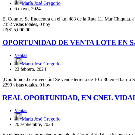
Sol,
María José Gregorio
Balneario
6 mayo, 2024
Parque
Mar
El Country Se Encuentra en el km 483 de la Ruta 11, Mar Chiquita. 
Chiquita
2352 vistas totales, 0 hoy
OPORTUNIDAD
U$S25,000.00
DE
VENTA
OPORTUNIDAD DE VENTA LOTE EN 
LOTE
EN
Ventas
SANTA
ELENA
María José Gregorio
23 febrero, 2024
¡Oportunidad de inversión! Se vende terreno de 10 x 30 en el barrio 
2290 vistas totales, 0 hoy
REAL
REAL OPORTUNIDAD, EN CNEL VIDAL
OPORTUNIDAD,
EN
Ventas
CNEL
VIDAL,
María José Gregorio
5
20 septiembre, 2023
LOTES
TERRENOS
En el hermoso y prometedor pueblo de Coronel Vidal, se ha puesto a l