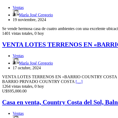
EN
Ventas
SANTA
CLARA
María José Gregorio
DEL
19 noviembre, 2024
MAR
Se vende hermosa casa de cuatro ambientes con una excelente ubicacio
1401 vistas totales, 0 hoy
VENTA
VENTA LOTES TERRENOS EN «BARRI
LOTES
TERRENOS
Ventas
EN
«BARRIO
María José Gregorio
COUNTRY
17 octubre, 2024
COSTA
DEL
VENTA LOTES TERRENOS EN «BARRIO COUNTRY COSTA 
SOL»
BARRIO PRIVADO COUNTRY COSTA
[…]
1264 vistas totales, 0 hoy
Casa
U$S95,000.00
en
venta,
Casa en venta, Country Costa del Sol, Ba
Country
Costa
Ventas
del