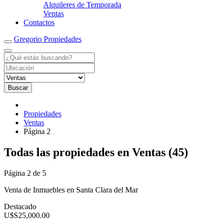
Alquileres de Temporada
Ventas
Contactos
Gregorio Propiedades
Buscar
Propiedades
Ventas
Página 2
RSS
Todas las propiedades en Ventas (45)
Feed
para
Página 2 de 5
la
etiqueta
Venta de Inmuebles en Santa Clara del Mar
de
propiedad
VENTA
Destacado
Ventas
DEPARTAMENTO
U$S25,000.00