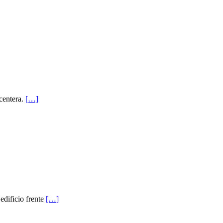
centera.
[…]
edificio frente
[…]