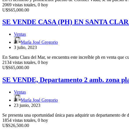
A
2069 vistas totales, 0 hoy
LA
SE
U$S65,000.00
VENTA!
VENDE
CASA
SE VENDE CASA (PH) EN SANTA CLA
(PH)
EN
Ventas
SANTA
CLARA
María José Gregorio
DEL
3 julio, 2023
MAR
En Santa Clara del Mar, se encuentra este increíble ph en venta que 
2134 vistas totales, 0 hoy
SE
U$S65,000.00
VENDE,
Departamento
SE VENDE, Departamento 2 amb. zona pla
2
amb.
Ventas
zona
plaza
María José Gregorio
Colon
23 junio, 2023
de
Mar
Se presenta una oportunidad única para adquirir un departamento de d
del
1854 vistas totales, 0 hoy
Plata
EN
U$S26,500.00