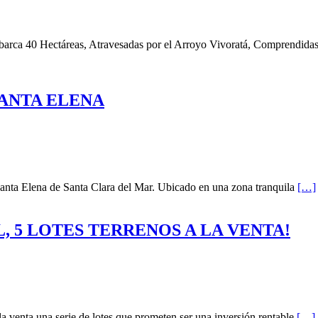
abarca 40 Hectáreas, Atravesadas por el Arroyo Vivoratá, Comprendida
SANTA ELENA
Santa Elena de Santa Clara del Mar. Ubicado en una zona tranquila
[…]
, 5 LOTES TERRENOS A LA VENTA!
a venta una serie de lotes que prometen ser una inversión rentable
[…]