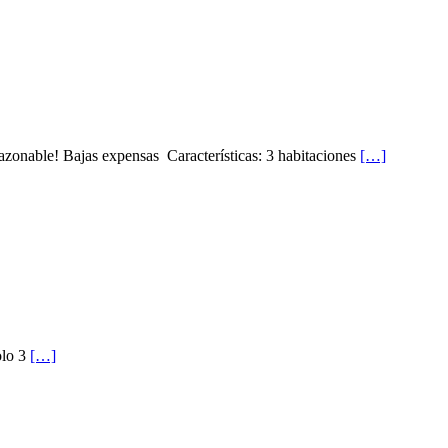
le! Bajas expensas Características: 3 habitaciones
[…]
olo 3
[…]