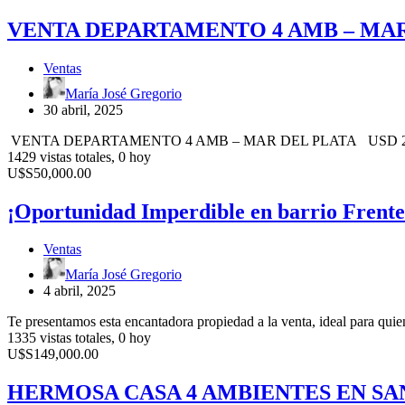
4
AMB
VENTA DEPARTAMENTO 4 AMB – MAR
–
MAR
Ventas
DEL
PLATA
María José Gregorio
30 abril, 2025
VENTA DEPARTAMENTO 4 AMB – MAR DEL PLATA USD 25.000 Ubicació
1429 vistas totales, 0 hoy
¡Oportunidad
U$S50,000.00
Imperdible
en
¡Oportunidad Imperdible en barrio Frent
barrio
Frente
Ventas
Mar!
María José Gregorio
4 abril, 2025
Te presentamos esta encantadora propiedad a la venta, ideal para quien
1335 vistas totales, 0 hoy
HERMOSA
U$S149,000.00
CASA
4
HERMOSA CASA 4 AMBIENTES EN SA
AMBIENTES